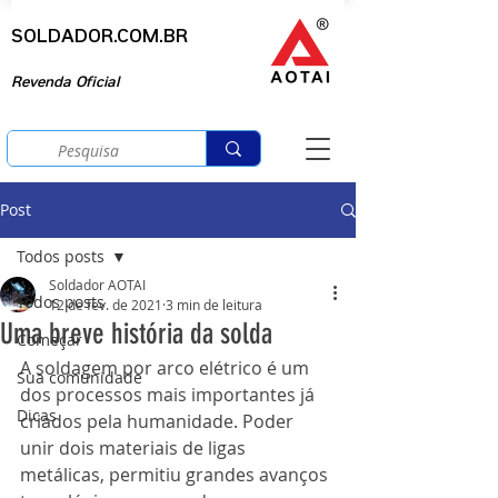
SOLDADOR.COM.BR
Revenda Oficial
Post
Todos posts
Soldador AOTAI
Todos posts
12 de fev. de 2021
3 min de leitura
Uma breve história da solda
Começar
A soldagem por arco elétrico é um 
Sua comunidade
dos processos mais importantes já 
Dicas
criados pela humanidade. Poder 
unir dois materiais de ligas 
metálicas, permitiu grandes avanços 