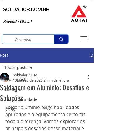
SOLDADOR.COM.BR
Revenda Oficial
Post
Todos posts
Soldador AOTAI
Todos posts
10 de set. de 2025
2 min de leitura
Soldagem em Alumínio: Desafios e
Começar
Soluções
Sua comunidade
Soldar alumínio exige habilidades 
Dicas
apuradas e o equipamento certo faz 
toda a diferença. Vamos explorar os 
principais desafios desse material e 