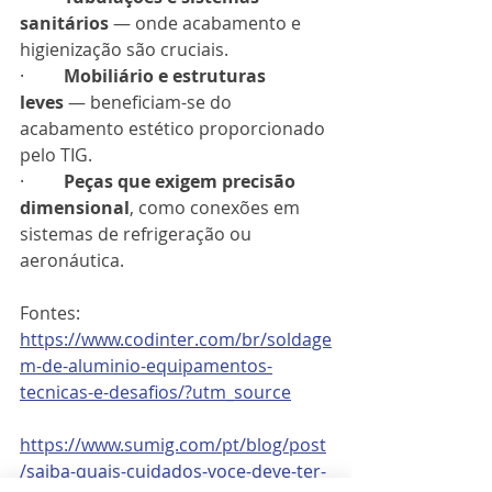
sanitários
 — onde acabamento e 
higienização são cruciais.
·         
Mobiliário e estruturas 
leves
 — beneficiam-se do 
acabamento estético proporcionado 
pelo TIG.
·         
Peças que exigem precisão 
dimensional
, como conexões em 
sistemas de refrigeração ou 
aeronáutica.
Fontes: 
https://www.codinter.com/br/soldage
m-de-aluminio-equipamentos-
tecnicas-e-desafios/?utm_source
https://www.sumig.com/pt/blog/post
/saiba-quais-cuidados-voce-deve-ter-