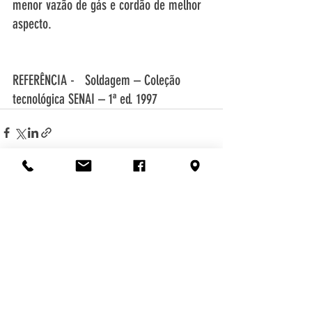
menor vazão de gás e cordão de melhor 
aspecto.  
REFERÊNCIA -   Soldagem – Coleção 
tecnológica SENAI – 1ª ed. 1997  
© 2025 por Aotai Brasil
Posts recentes
Ver tudo