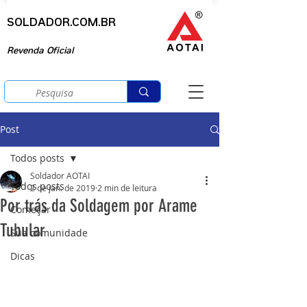
SOLDADOR.COM.BR
Revenda Oficial
Post
Todos posts
Soldador AOTAI
Todos posts
2 de jan. de 2019
2 min de leitura
Por trás da Soldagem por Arame
Começar
Tubular
Sua comunidade
Dicas