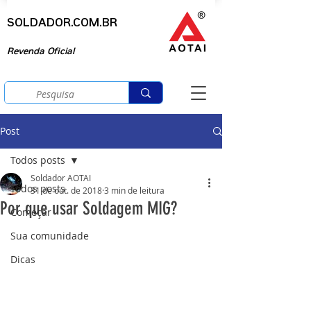
SOLDADOR.COM.BR
Revenda Oficial
Post
Todos posts
Soldador AOTAI
Todos posts
31 de out. de 2018
3 min de leitura
Por que usar Soldagem MIG?
Começar
Sua comunidade
Dicas