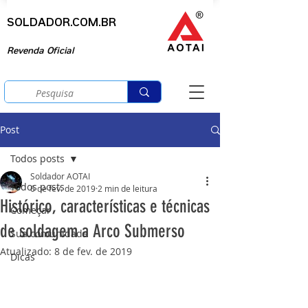
SOLDADOR.COM.BR
Revenda Oficial
Post
Todos posts
Soldador AOTAI
Todos posts
6 de fev. de 2019
2 min de leitura
Histórico, características e técnicas
Começar
de soldagem a Arco Submerso
Sua comunidade
Atualizado:
8 de fev. de 2019
Dicas