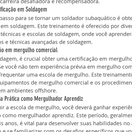
 carreira desafiadora e recompensadora.
tificação em Soldagem 
passo para se tornar um soldador subaquático é obt
o em soldagem. Este treinamento é oferecido por dive
s técnicas e escolas de soldagem, onde você aprender
s e técnicas avançadas de soldagem.
ção em mergulho comercial 
dagem, é crucial obter uma certificação em mergulho
Se você não tem experiência prévia em mergulho come
frequentar uma escola de mergulho. Este treinament
quipamentos de mergulho comercial e os procedimen
em ambientes offshore.
cia Prática como Mergulhador Aprendiz
ir a escola de mergulho, você deverá ganhar experiên
 como mergulhador aprendiz. Este período, geralmen
is anos, é vital para desenvolver suas habilidades no
 e se familiarizar com os desafios específicos que vo