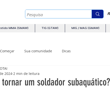
R
estido MMA (SMAW)
TIG (GTAW)
MIG / MAG (GMAW)
Começar
Sua comunidade
Dicas
AOTAI
 de 2024
2 min de leitura
tornar um soldador subaquático?