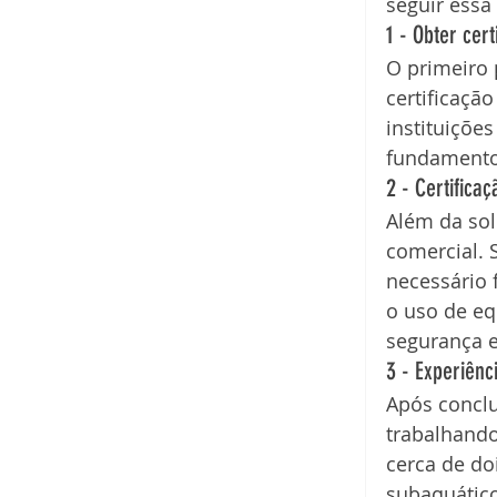
seguir essa
1 - Obter cer
O primeiro 
certificaçã
instituiçõe
fundamento
2 - Certifica
Além da sol
comercial. 
necessário 
o uso de e
segurança 
3 - Experiên
Após conclu
trabalhando
cerca de do
subaquático