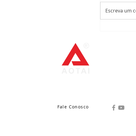
Escreva um 
Cores do Arco-Ír
Atendiment
(11) 9 9490
CNPJ: 47.8
Fale Conosco