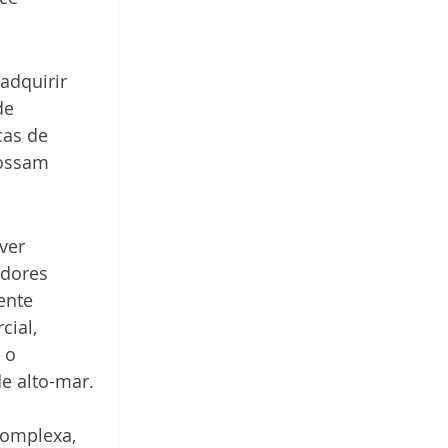
dquirir 
de 
as de 
ossam 
ver 
dores 
ente 
ial, 
 o 
e alto-mar.
complexa, 