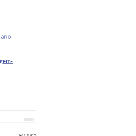
ario-
agem-
Ver tudo