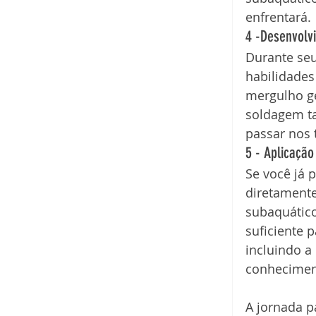
enfrentará.
4 -Desenvolv
Durante se
habilidades
mergulho g
soldagem t
passar nos t
5 - Aplicaçã
Se você já 
diretament
subaquátic
suficiente 
incluindo a
conhecimen
A jornada p