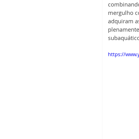
combinando 
mergulho co
adquiram as
plenamente 
subaquático
https://www