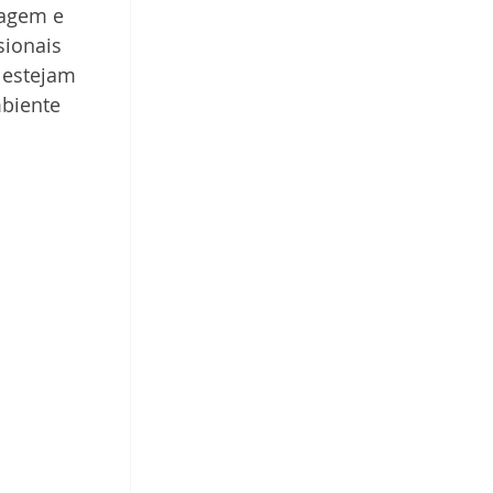
dagem e 
sionais 
 estejam 
biente 