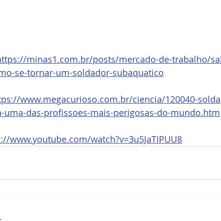
https://minas1.com.br/posts/mercado-de-trabalho/sal
mo-se-tornar-um-soldador-subaquatico
tps://www.megacurioso.com.br/ciencia/120040-sold
a-uma-das-profissoes-mais-perigosas-do-mundo.htm
s://www.youtube.com/watch?v=3u5JaTIPUU8
s