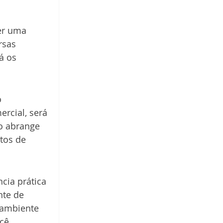
er uma 
rsas 
á os 
 
rcial, será 
o abrange 
tos de 
cia prática 
te de 
 ambiente 
cê 