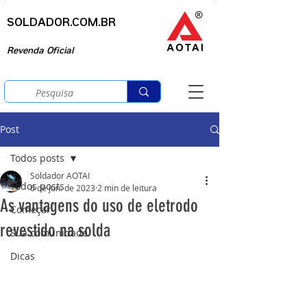
SOLDADOR.COM.BR
Revenda Oficial
Post
Todos posts
Soldador AOTAI
Todos posts
6 de jun. de 2023
2 min de leitura
As vantagens do uso de eletrodo
Começar
revestido na solda
Sua comunidade
Dicas