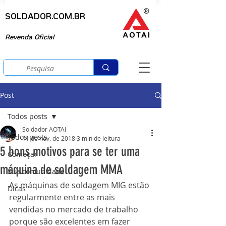
SOLDADOR.COM.BR
Revenda Oficial
Post
Todos posts
Soldador AOTAI
Todos posts
11 de nov. de 2018
3 min de leitura
5 bons motivos para se ter uma
Começar
máquina de soldagem MMA
Sua comunidade
As máquinas de soldagem MIG estão 
Dicas
regularmente entre as mais 
vendidas no mercado de trabalho 
porque são excelentes em fazer 