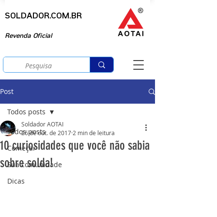
SOLDADOR.COM.BR
Revenda Oficial
Post
Todos posts
Soldador AOTAI
Todos posts
26 de out. de 2017
2 min de leitura
10 curiosidades que você não sabia
Começar
sobre solda!
Sua comunidade
Dicas