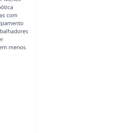
ótica 
das com 
uipamento 
abalhadores 
r 
gem menos 