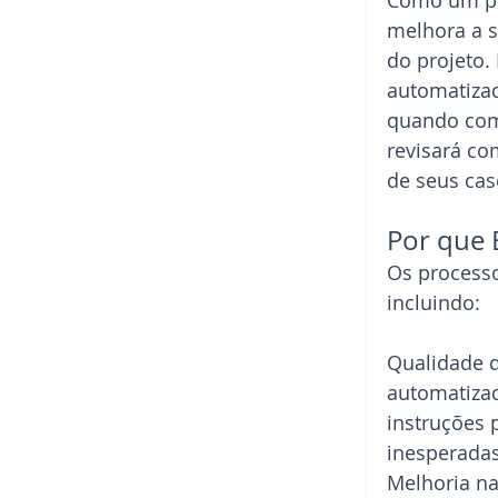
Como um pr
melhora a s
do projeto.
automatizad
quando com
revisará co
de seus cas
Por que 
Os process
incluindo:
Qualidade d
automatizad
instruções 
inesperadas
Melhoria na