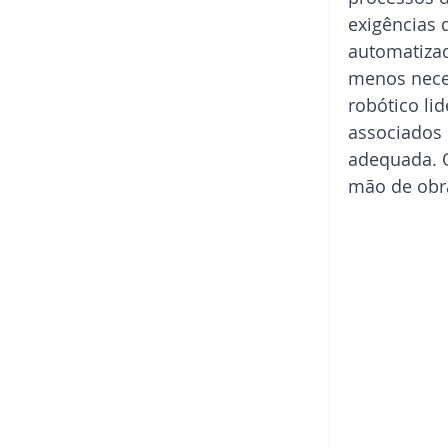
exigências
automatizad
menos neces
robótico li
associados 
adequada. 
mão de obr