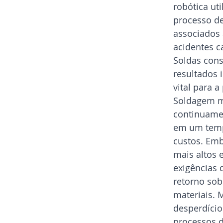
robótica ut
processo de
associados 
acidentes c
Soldas cons
resultados 
vital para 
Soldagem m
continuamen
em um tempo
custos. Emb
mais altos 
exigências 
retorno sob
materiais. 
desperdício
processos d