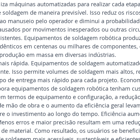
iliza máquinas automatizadas para realizar cada etapa
 soldagem de maneira previsível. Isso reduz os risco
ao manuseio pelo operador e diminui a probabilidad
ausados por movimentos inesperados ou outras circu
istentes. Equipamentos de soldagem robótica produz
idênticos em centenas ou milhares de componentes, 
a produção em massa em diversas indústrias. 
ais rápida. Equipamentos de soldagem automatizad
te. Isso permite volumes de soldagem mais altos, r
 de entrega mais rápido para cada projeto. Econom
ora equipamentos de soldagem robótica tenham custo
em termos de equipamento e configuração, a redução
de mão de obra e o aumento da eficiência geral levam
re o investimento ao longo do tempo. Eficiência aum
Menos erros e maior precisão resultam em uma redu
 de material. Como resultado, os usuários se benefic
e soldagem mais acessíveis, sustentáveis e eficiente