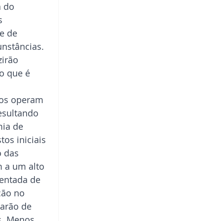
 do 
s 
e de 
nstâncias. 
irão 
o que é 
os operam 
esultando 
ia de 
s iniciais 
 das 
 a um alto 
entada de 
ção no 
iarão de 
s. Menos 