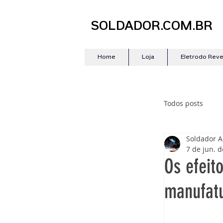
SOLDADOR.COM.BR
Home
Loja
Eletrodo Rev
Todos posts
Soldador 
7 de jun. 
Os efeit
manufatu