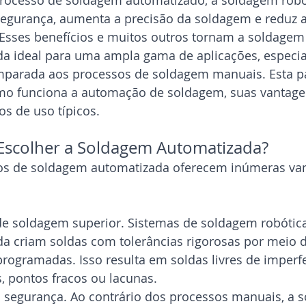
ocesso de soldagem automatizado, a soldagem robó
egurança, aumenta a precisão da soldagem e reduz 
 Esses benefícios e muitos outros tornam a soldagem 
a ideal para uma ampla gama de aplicações, especi
parada aos processos de soldagem manuais. Esta p
mo funciona a automação de soldagem, suas vantage
os de uso típicos.
Escolher a Soldagem Automatizada? 
os de soldagem automatizada oferecem inúmeras van
e soldagem superior. Sistemas de soldagem robótic
a criam soldas com tolerâncias rigorosas por meio d
programadas. Isso resulta em soldas livres de imperf
, pontos fracos ou lacunas. 
 segurança. Ao contrário dos processos manuais, a 