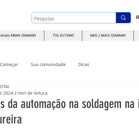
R
estido MMA (SMAW)
TIG (GTAW)
MIG / MAG (GMAW)
Começar
Sua comunidade
Dicas
AOTAI
de 2024
2 min de leitura
os da automação na soldagem na i
reira