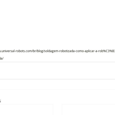
w.universal-robots.com/br/blog/soldagem-robotizada-como-aplicar-a-rob%C3%B3
da/
s