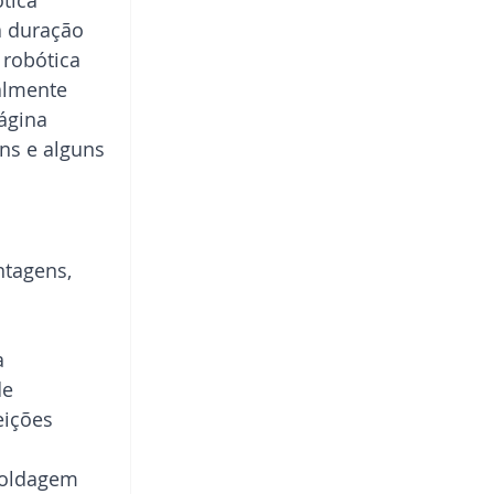
tica 
a duração 
robótica 
almente 
ágina 
ns e alguns 
tagens, 
a 
e 
eições 
soldagem 