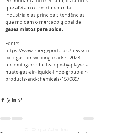
em mudança no mercado, os fatores 
que afetam o crescimento da 
indústria e as principais tendências 
que moldam o mercado global de 
gases mistos para solda
.
Fonte: 
https://www.energyportal.eu/news/m
ixed-gas-for-welding-market-2023-
upcoming-product-scope-by-players-
huate-gas-air-liquide-linde-group-air-
products-and-chemicals/157089/
© 2025 por Aotai Brasil