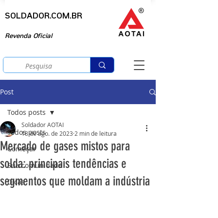
SOLDADOR.COM.BR
Revenda Oficial
Post
Todos posts
Soldador AOTAI
Todos posts
18 de ago. de 2023
2 min de leitura
Mercado de gases mistos para
Começar
solda: principais tendências e
Sua comunidade
segmentos que moldam a indústria
Dicas