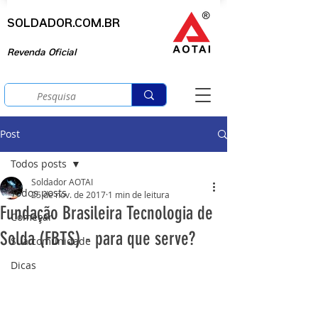
SOLDADOR.COM.BR
Revenda Oficial
Post
Todos posts
Soldador AOTAI
Todos posts
25 de nov. de 2017
1 min de leitura
Fundação Brasileira Tecnologia de
Começar
Solda (FBTS) - para que serve?
Sua comunidade
Dicas